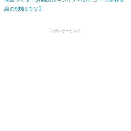
医療ライターお勧めスキンケア本レビュー【美容常
識の9割はウソ】
スポンサーリンク