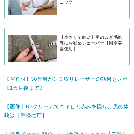
ニック
【小さくて軽い】男のムダ毛処
理にお勧めシェーバー【湘南美
容使用】
【写真付】30代男がシミ取りレーザーの効果をレポ
【1カ月後まで】
【画像】BBクリームでニキビと赤みを隠せた男の体
験談【手軽に可】